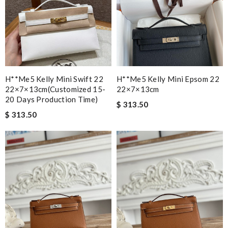
H**me5 Kelly Mini Swift 22
H**me5 Kelly Mini Epsom 22
22×7×13cm(customized 15-
22×7×13cm
20 Days Production Time)
$ 313.50
$ 313.50