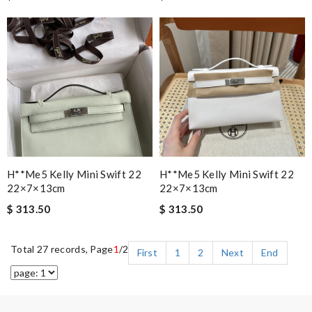
H**me5 Kelly Mini Swift 22
H**me5 Kelly Mini Swift 22
22×7×13cm
22×7×13cm
$ 313.50
$ 313.50
Total 27 records, Page
1
/2
First
1
2
Next
End