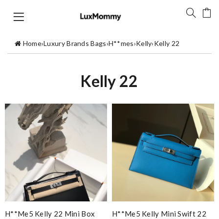
Home
›
Luxury Brands Bags
›
H**mes
›
Kelly
›
Kelly 22
Kelly 22
H**me5 Kelly 22 Mini Box
H**me5 Kelly Mini Swift 22