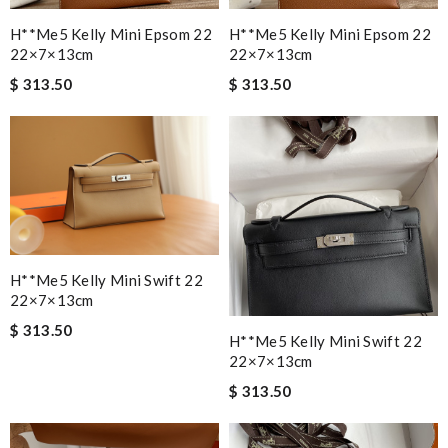
H**me5 Kelly Mini Epsom 22
H**me5 Kelly Mini Epsom 22
22×7×13cm
22×7×13cm
$ 313.50
$ 313.50
H**me5 Kelly Mini Swift 22
22×7×13cm
$ 313.50
H**me5 Kelly Mini Swift 22
22×7×13cm
$ 313.50