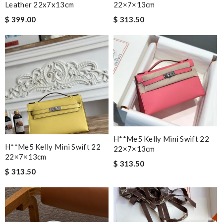
Leather 22x7x13cm
22×7×13cm
$ 399.00
$ 313.50
H**me5 Kelly Mini Swift 22
H**me5 Kelly Mini Swift 22
22×7×13cm
22×7×13cm
$ 313.50
$ 313.50