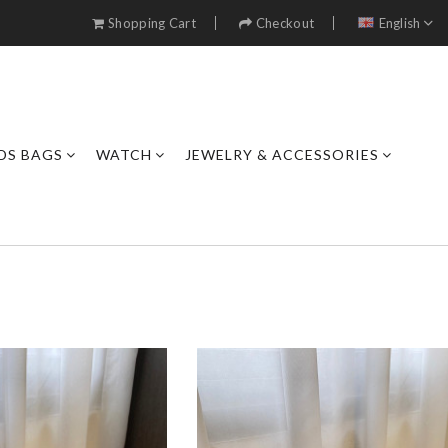
Shopping Cart
Checkout
English
DS BAGS
WATCH
JEWELRY & ACCESSORIES