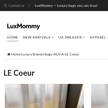
LuxMommy — Luxury bags you can trust
Contact us
HOME
NEW ARRIVALS
UA SNEAKER
APPAREL
Home
›
Luxury Brands Bags
›
ALAÏA
›
LE Coeur
LE Coeur